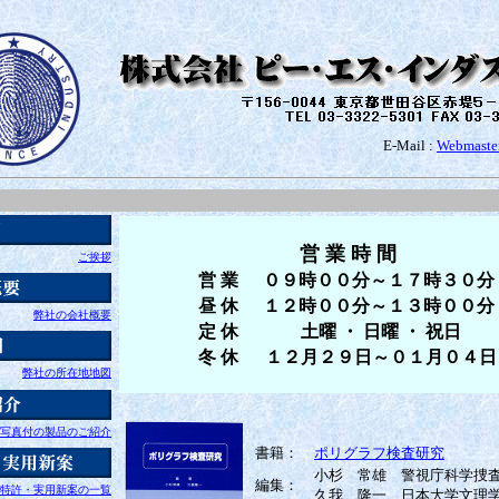
E-Mail :
Webmaster
営 業 時 間
ご挨拶
営 業
０９時００分～１７時３０分
昼 休
１２時００分～１３時００分
弊社の会社概要
定 休
土曜 ・ 日曜 ・ 祝日
冬 休
１
２月２９日～０１月０４日
弊社の所在地地図
写真付の製品のご紹介
書籍：
ポリグラフ検査研究
小杉 常雄 警視庁科学捜
編集：
特許・実用新案の一覧
久我 隆一 日本大学文理